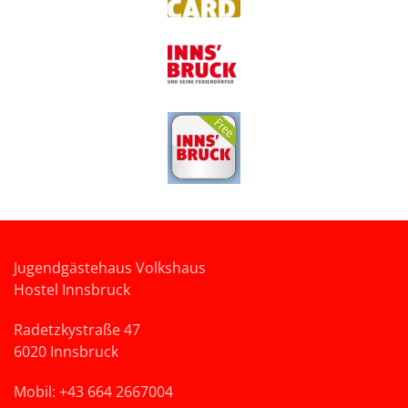
Jugendgästehaus Volkshaus
Hostel Innsbruck
Radetzkystraße 47
6020 Innsbruck
Mobil: +43 664 2667004