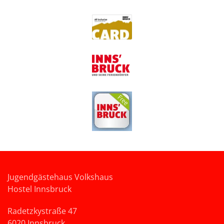
Jugendgästehaus Volkshaus
Hostel Innsbruck
Radetzkystraße 47
6020 Innsbruck